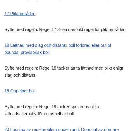
17 Pliktområden
Syfte med regeln: Regel 17 är en särskild regel för pliktområden.
18 Lättnad med slag och distans; boll förlorad eller out of
bounds; provisorisk boll
Syfte med regeln: Regel 18 täcker att ta lättnad med plikt enligt
slag och distans.
19 Ospelbar boll
Syfte med regeln: Regel 19 täcker spelarens olika
lättnadsalternativ för en ospelbar boll.
20 Lösning av regelproblem under rond. Domslut av domare