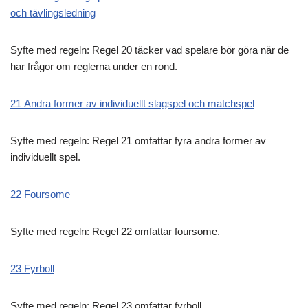
och tävlingsledning
Syfte med regeln: Regel 20 täcker vad spelare bör göra när de
har frågor om reglerna under en rond.
21 Andra former av individuellt slagspel och matchspel
Syfte med regeln: Regel 21 omfattar fyra andra former av
individuellt spel.
22 Foursome
Syfte med regeln: Regel 22 omfattar foursome.
23 Fyrboll
Syfte med regeln: Regel 23 omfattar fyrboll.