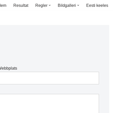
lem
Resultat
Regler
Bildgalleri
Eesti keeles
Webbplats