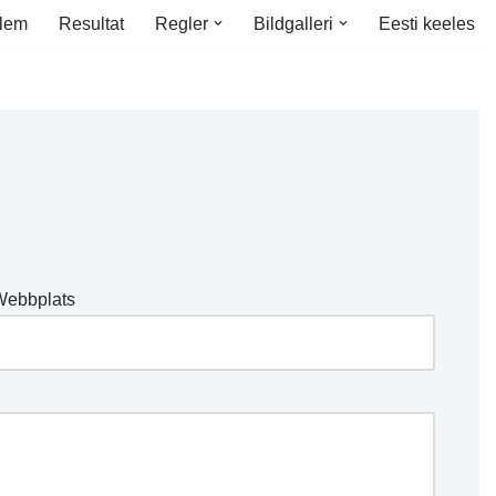
lem
Resultat
Regler
Bildgalleri
Eesti keeles
Webbplats