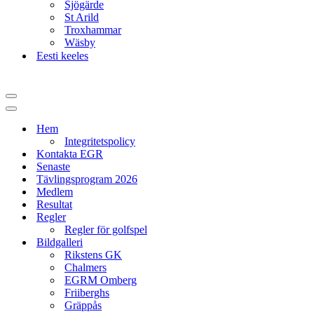
Sjögärde
St Arild
Troxhammar
Wäsby
Eesti keeles
Navigeringsmeny
Navigeringsmeny
Hem
Integritetspolicy
Kontakta EGR
Senaste
Tävlingsprogram 2026
Medlem
Resultat
Regler
Regler för golfspel
Bildgalleri
Rikstens GK
Chalmers
EGRM Omberg
Friiberghs
Gräppås