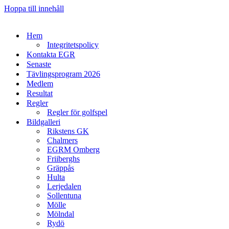
Hoppa till innehåll
Hem
Integritetspolicy
Kontakta EGR
Senaste
Tävlingsprogram 2026
Medlem
Resultat
Regler
Regler för golfspel
Bildgalleri
Rikstens GK
Chalmers
EGRM Omberg
Friiberghs
Gräppås
Hulta
Lerjedalen
Sollentuna
Mölle
Mölndal
Rydö