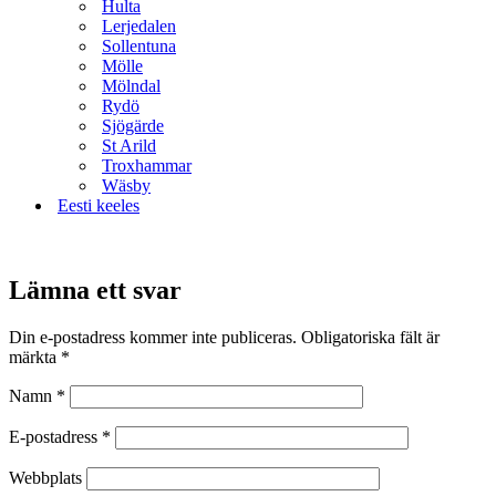
Hulta
Lerjedalen
Sollentuna
Mölle
Mölndal
Rydö
Sjögärde
St Arild
Troxhammar
Wäsby
Eesti keeles
Lämna ett svar
Din e-postadress kommer inte publiceras.
Obligatoriska fält är
märkta
*
Namn
*
E-postadress
*
Webbplats