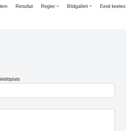
lem
Resultat
Regler
Bildgalleri
Eesti keeles
Webbplats