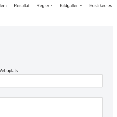
lem
Resultat
Regler
Bildgalleri
Eesti keeles
Webbplats