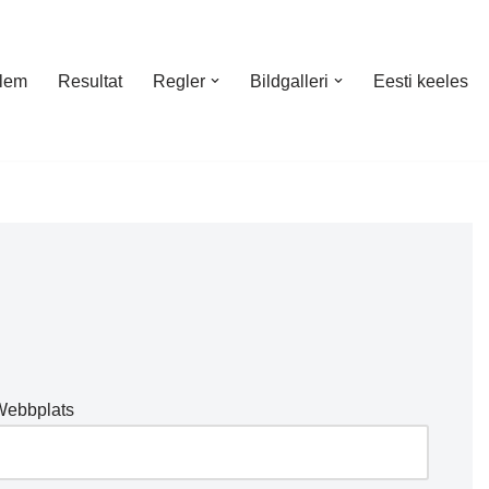
lem
Resultat
Regler
Bildgalleri
Eesti keeles
Webbplats