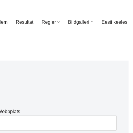
lem
Resultat
Regler
Bildgalleri
Eesti keeles
Webbplats